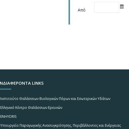
Από
ΝΔΙΑΦΕΡΟΝΤΑ LINKS
Ινστιτούτο Θαλάσσιων Βιολογικών Πόρων και Εσωτερικών Υδάτων
Ελληνικό Κέντρο Θαλάσσιων Ερευνών
ENHYDRIS
Υπουργείο Παραγωγικής Ανασυγκρότησης, Περιβάλλοντος και Ενέργειας