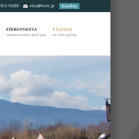
2910 76389
elias@hcmr.gr
Είσοδος
ΕΠΙΚΟΙΝΩΝΊΑ
ΕΙΣΟΔΟΣ
επικοινωνείστε μαζί μας
αν είστε μέλος