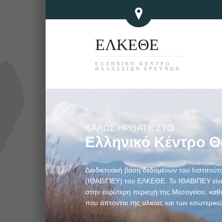
ΕΛΚΕΘΕ
ΕΛΛΗΝΙΚΌ ΚΈΝΤΡΟ
ΘΑΛΆΣΣΙΩΝ ΕΡΕΥΝΏΝ
ΚΑΛΩΣ ΗΡΘΑΤΕ ΣΤΟ
Ελληνικό Κέντρο 
Διαδικτυακή βάση δεδομένων του Ινστιτού
(ΙΘΑΒΙΠΕΥ) του ΕΛΚΕΘΕ. Το ΙΘΑΒΙΠΕΥ είνα
στην ευρύτερη περιοχή της Μεσογείου, κα
που άπτονται της αλιείας και των εσωτερικ