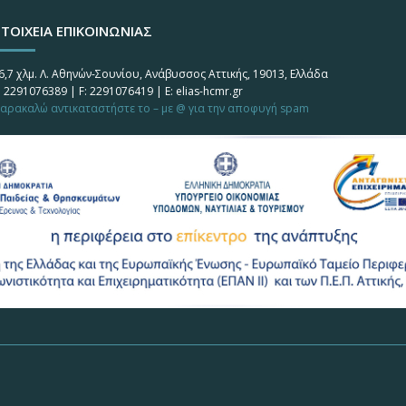
ΤΟΙΧΕΙΑ ΕΠΙΚΟΙΝΩΝΙΑΣ
6,7 χλμ. Λ. Αθηνών-Σουνίου, Ανάβυσσος Αττικής, 19013, Ελλάδα
: 2291076389 | F: 2291076419 | E: elias-hcmr.gr
αρακαλώ αντικαταστήστε το – με @ για την αποφυγή spam