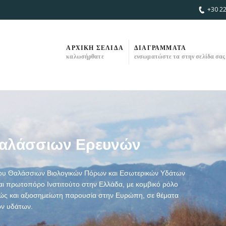
+30 2
ΑΡΧΙΚΗ ΣΕΛΙΔΑ
ΔΙΑΓΡΑΜΜΑΤΑ
καλωσήρθατε
ενσωματώστε τα στην σελίδα σας
Θαλάσσιων Ερευνών
του Θαλάσσιων Βιολογικών Πόρων και Εσωτερικών Υδάτων
ι πρωτοπόρο Ινστιτούτο στην Ελλάδα, με κομβικό ρόλο
θώς και αξιοσημείωτη παρουσία στην Ευρώπη, σε θέματα
ών υδάτων.